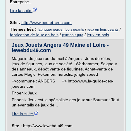
Entreprise...
Lire la suite
Site :
http://www.bec-et-croc.com
Thèmes liés :
/
/
fabriquer jeux en bois geants
jeux en bois geants
fabrication de jeux en bois
/
/
jeux en bois
jeux bois jura
Jeux Jouets Angers 49 Maine et Loire -
lewebdu49.com
Magasin de jeux rue du mail à Angers : Jeux de rôles,
jeux de figurines, jeux de société...Warhammer, Seigneur
des anneaux, dépôt vente de figurines. Achat-vente de
cartes Magic, Pokemon, héroclix, jungle speed
=>commune : ANGERS => http://www.la-guilde-des-
joueurs.com
Phoenix Jeux
Phoenix Jeux est le spécialiste des jeux sur Saumur : Tout
un éventails de jeux de...
Lire la suite
Site :
http://www.lewebdu49.com