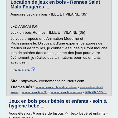
Location de jeux en bois - Rennes Saint
Malo Fougères ...
Annuaire Jeux en bois - ILLE ET VILAINE (35)
JFD ANIMATION
Jeux en bois Rennes - ILLE ET VILAINE (35) .
Je vous propose une Animation Moderne et
Professionnelle. Disposant d'une expérience auprès de
mariés et de familles, je connaît les tubes qui font mouche
lors de soirées dansantes, je crée des jeux pour votre
évènement, je réalise des animations pour les enfants
avec des...
Lire la suite
Site :
http://www.evenementielpourtous.com
Thèmes liés :
/
location jeux en bois ille et vilaine
jeux en bois ille et
/
/
/
jeux en bois 35
vilaine
location jeux bois 35
location jeux bois rennes
Jeux en bois pour bébés et enfants - soin &
hygiene bebe ...
Vous êtes ici : A portée de bisous -> Jeux bébé et enfants -