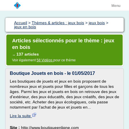
Menu
Accueil
>
Thèmes & articles : jeux bois
>
jeux bois
>
jeux en bois
Articles sélectionnés pour le thème : jeux
en bois
137 articles
→
Voir également
58 Vidéos
pour ce thème
Boutique Jouets en bois - le 01/05/2017
Les boutiques de jouets et jeux en bois proposent de
nombreux jeux et jouets pour filles et garçons de tous les
âges. Parmi les jeux et jouets en bois on retrouve des jeux
d'extérieur, des jeux éducatifs, des jeux créatifs, des jeux de
société, etc. Acheter des jeux écologiques, cela passe
notamment par l'achat de jeux et jouets en...
Lire la suite
Site :
http://www.boutiqueenligne.com