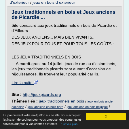
d'exterieur
/
jeux en bois d exterieur
Jeux traditionnels en bois et Jeux anciens
de Picardie ...
Site consacré aux jeux traditionnels en bois de Picardie et
d'Ailleurs
DES JEUX ANCIENS... MAIS BIEN VIVANTS...
DES JEUX POUR TOUS ET POUR TOUS LES GOÛTS :
LES JEUX TRADITIONNELS EN BOIS
A mardi-gras, au 14 juillet, jeux de rue ou d'estaminets,
les jeux traditionnels picards sont autant d'occasion de
réjouissances. Ils trouvent leur popularité car ils...
Lire la suite
Site :
http://jeuxpicards.org
Thèmes liés :
jeux traditionnels en bois
/
jeux en bois ancien
/
/
/
occasion
jeux anciens en bois nord
jeux anciens en bois belgique
jeux en bois ancien
En poursuivant votre navigation sur ce site, vous acceptez
X
l'utilisation de cookies pour vous proposer des contenus et
Module - Le spécialiste du jeu en bois
services adaptés à vos centres d'intérêts.
En savoir plus