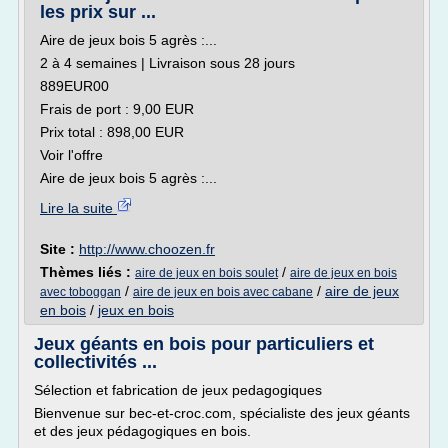
les prix sur ...
Aire de jeux bois 5 agrès :...
2 à 4 semaines | Livraison sous 28 jours
889EUR00
Frais de port : 9,00 EUR
Prix total : 898,00 EUR
Voir l'offre
Aire de jeux bois 5 agrès :...
Lire la suite
Site :
http://www.choozen.fr
Thèmes liés :
/
aire de jeux en bois soulet
aire de jeux en bois
/
/
aire de jeux
avec toboggan
aire de jeux en bois avec cabane
en bois
/
jeux en bois
Jeux géants en bois pour particuliers et
collectivités ...
Sélection et fabrication de jeux pedagogiques
Bienvenue sur bec-et-croc.com, spécialiste des jeux géants
et des jeux pédagogiques en bois.