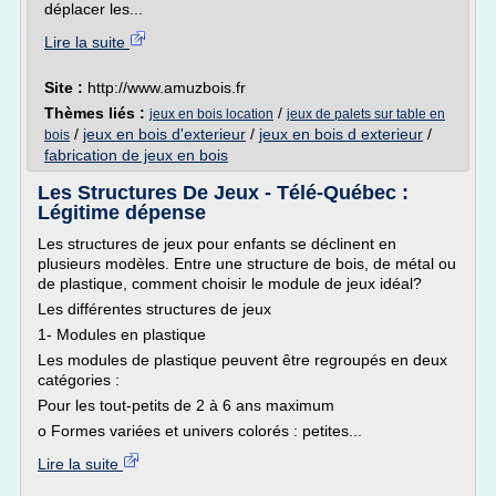
déplacer les...
Lire la suite
Site :
http://www.amuzbois.fr
Thèmes liés :
/
jeux en bois location
jeux de palets sur table en
/
jeux en bois d'exterieur
/
jeux en bois d exterieur
/
bois
fabrication de jeux en bois
Les Structures De Jeux - Télé-Québec :
Légitime dépense
Les structures de jeux pour enfants se déclinent en
plusieurs modèles. Entre une structure de bois, de métal ou
de plastique, comment choisir le module de jeux idéal?
Les différentes structures de jeux
1- Modules en plastique
Les modules de plastique peuvent être regroupés en deux
catégories :
Pour les tout-petits de 2 à 6 ans maximum
o Formes variées et univers colorés : petites...
Lire la suite