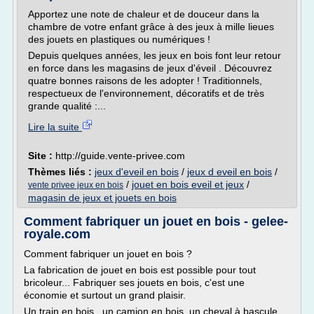
Apportez une note de chaleur et de douceur dans la
chambre de votre enfant grâce à des jeux à mille lieues
des jouets en plastiques ou numériques !
Depuis quelques années, les jeux en bois font leur retour
en force dans les magasins de jeux d'éveil . Découvrez
quatre bonnes raisons de les adopter ! Traditionnels,
respectueux de l'environnement, décoratifs et de très
grande qualité :...
Lire la suite
Site :
http://guide.vente-privee.com
Thèmes liés :
jeux d'eveil en bois
/
jeux d eveil en bois
/
/
jouet en bois eveil et jeux
/
vente privee jeux en bois
magasin de jeux et jouets en bois
Comment fabriquer un jouet en bois - gelee-
royale.com
Comment fabriquer un jouet en bois ?
La fabrication de jouet en bois est possible pour tout
bricoleur... Fabriquer ses jouets en bois, c'est une
économie et surtout un grand plaisir.
Un train en bois , un camion en bois, un cheval à bascule...