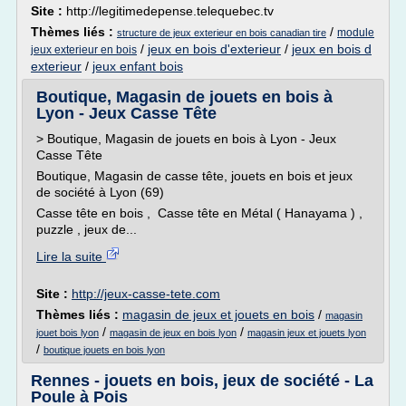
Site :
http://legitimedepense.telequebec.tv
Thèmes liés :
/
module
structure de jeux exterieur en bois canadian tire
/
jeux en bois d'exterieur
/
jeux en bois d
jeux exterieur en bois
exterieur
/
jeux enfant bois
Boutique, Magasin de jouets en bois à
Lyon - Jeux Casse Tête
> Boutique, Magasin de jouets en bois à Lyon - Jeux
Casse Tête
Boutique, Magasin de casse tête, jouets en bois et jeux
de société à Lyon (69)
Casse tête en bois , Casse tête en Métal ( Hanayama ) ,
puzzle , jeux de...
Lire la suite
Site :
http://jeux-casse-tete.com
Thèmes liés :
magasin de jeux et jouets en bois
/
magasin
/
/
jouet bois lyon
magasin de jeux en bois lyon
magasin jeux et jouets lyon
/
boutique jouets en bois lyon
Rennes - jouets en bois, jeux de société - La
Poule à Pois