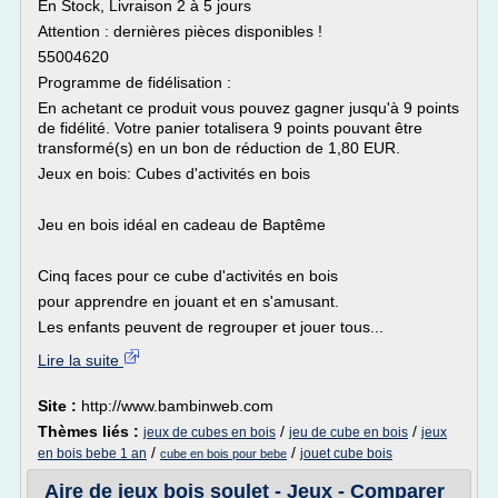
En Stock, Livraison 2 à 5 jours
Attention : dernières pièces disponibles !
55004620
Programme de fidélisation :
En achetant ce produit vous pouvez gagner jusqu'à 9 points
de fidélité. Votre panier totalisera 9 points pouvant être
transformé(s) en un bon de réduction de 1,80 EUR.
Jeux en bois: Cubes d'activités en bois
Jeu en bois idéal en cadeau de Baptême
Cinq faces pour ce cube d'activités en bois
pour apprendre en jouant et en s'amusant.
Les enfants peuvent de regrouper et jouer tous...
Lire la suite
Site :
http://www.bambinweb.com
Thèmes liés :
/
/
jeux de cubes en bois
jeu de cube en bois
jeux
/
/
en bois bebe 1 an
jouet cube bois
cube en bois pour bebe
Aire de jeux bois soulet - Jeux - Comparer