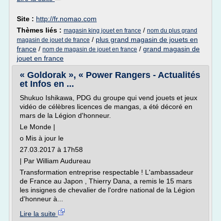
Site :
http://fr.nomao.com
Thèmes liés :
/
magasin king jouet en france
nom du plus grand
/
plus grand magasin de jouets en
magasin de jouet de france
france
/
/
grand magasin de
nom de magasin de jouet en france
jouet en france
« Goldorak », « Power Rangers - Actualités
et Infos en ...
Shukuo Ishikawa, PDG du groupe qui vend jouets et jeux
vidéo de célèbres licences de mangas, a été décoré en
mars de la Légion d'honneur.
Le Monde |
o Mis à jour le
27.03.2017 à 17h58
| Par William Audureau
Transformation entreprise respectable ! L'ambassadeur
de France au Japon , Thierry Dana, a remis le 15 mars
les insignes de chevalier de l'ordre national de la Légion
d'honneur à...
Lire la suite