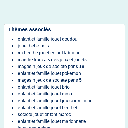
Thèmes associés
enfant et famille jouet doudou
jouet bebe bois
recherche jouet enfant fabriquer
marche francais des jeux et jouets
magasin jeux de societe paris 18
enfant et famille jouet pokemon
magasin jeux de societe paris 5
enfant et famille jouet brio
enfant et famille jouet moto
enfant et famille jouet jeu scientifique
enfant et famille jouet berchet
societe jouet enfant maroc
enfant et famille jouet marionnette