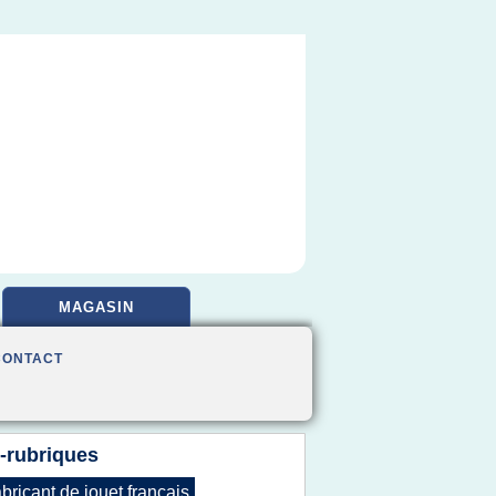
MAGASIN
CONTACT
-rubriques
abricant
de
jouet francais