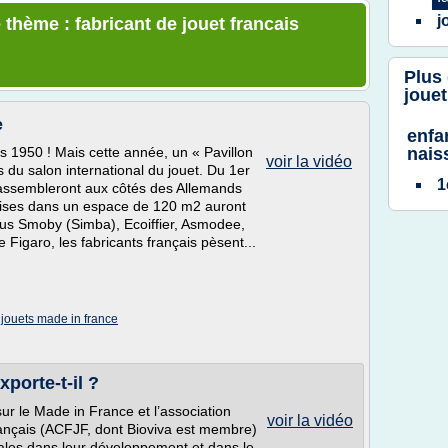
j
 thème : fabricant de jouet francais
Plus
jouet
e
enfan
es 1950 ! Mais cette année, un « Pavillon
nais
voir la vidéo
du salon international du jouet. Du 1er
1
e rassembleront aux côtés des Allemands
rises dans un espace de 120 m2 auront
nnus Smoby (Simba), Ecoiffier, Asmodee,
 Figaro, les fabricants français pèsent...
/
jouets made in france
porte-t-il ?
ur le Made in France et l’association
voir la vidéo
français (ACFJF, dont Bioviva est membre)
es dans leur développement et dans le