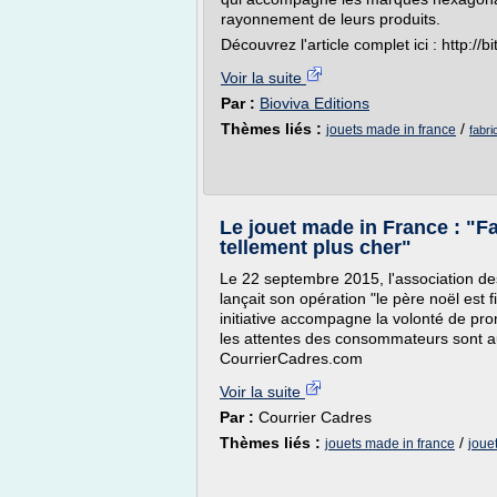
rayonnement de leurs produits.
Découvrez l'article complet ici : http://b
Voir la suite
Par :
Bioviva Editions
Thèmes liés :
/
jouets made in france
fabri
Le jouet made in France : "F
tellement plus cher"
Le 22 septembre 2015, l'association des
lançait son opération "le père noël est 
initiative accompagne la volonté de pr
les attentes des consommateurs sont a
CourrierCadres.com
Voir la suite
Par :
Courrier Cadres
Thèmes liés :
/
jouets made in france
joue