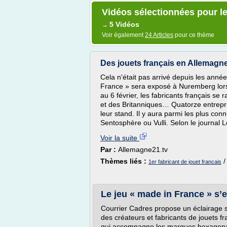
Vidéos sélectionnées pour le
5 Vidéos
→
Voir également
24 Articles
pour ce thème
Des jouets français en Allemagn
Cela n'était pas arrivé depuis les anné
France » sera exposé à Nuremberg lors 
au 6 février, les fabricants français s
et des Britanniques… Quatorze entrep
leur stand. Il y aura parmi les plus co
Sentosphère ou Vulli. Selon le journal Le
Voir la suite
Par :
Allemagne21.tv
Thèmes liés :
1er fabricant de jouet francais
Le jeu « made in France » s’ex
Courrier Cadres propose un éclairage s
des créateurs et fabricants de jouets 
qui accompagne les marques hexagonal