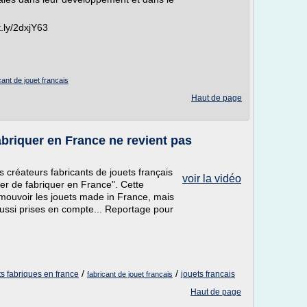
it.ly/2dxjY63
cant de jouet francais
Haut de page
abriquer en France ne revient pas
 créateurs fabricants de jouets français
voir la vidéo
fier de fabriquer en France". Cette
omouvoir les jouets made in France, mais
ussi prises en compte... Reportage pour
/
/
ts fabriques en france
jouets francais
fabricant de jouet francais
Haut de page