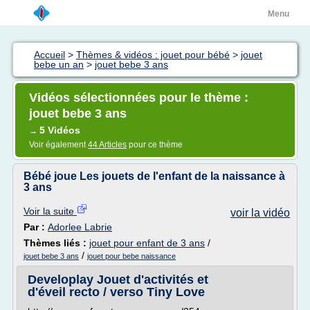
Menu
Accueil
>
Thèmes & vidéos : jouet pour bébé
>
jouet
bebe un an
>
jouet bebe 3 ans
Vidéos sélectionnées pour le thème :
jouet bebe 3 ans
5 Vidéos
→
Voir également
44 Articles
pour ce thème
Bébé joue Les jouets de l'enfant de la naissance à
3 ans
Voir la suite
voir la vidéo
Par :
Adorlee Labrie
Thèmes liés :
jouet pour enfant de 3 ans
/
/
jouet bebe 3 ans
jouet pour bebe naissance
Developlay Jouet d'activités et
d'éveil recto / verso Tiny Love