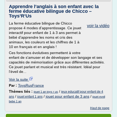
Apprendre l’anglais à son enfant avec la
ferme éducative bilingue de Chicco –
Toys’R’Us
La ferme éducative bilingue de Chicco
voir la vidéo
propose 4 modes d’apprentissage. Ce jouet
interactif pour enfant de 1 à 3 ans permet à
bébé d’apprendre les noms et cris des
animaux, les couleurs et les chiffres de 1 à
10 en français et en anglais !
Ces fonctions évolutives permettent à votre
enfant de s'amuser et de développer son langage et ses
capacités de mémorisation grâce aux différentes activités.
Ce jouet parlant et musical est très résistant. Idéal pour
l’éveil de...
Voir la suite
Par :
ToysRusFrance
Thèmes liés :
/
jeux educatif pour enfant de 4
jouet 1 an toys r us
/
/
jouet pour enfant de 3 ans
/
ans
jouet enfant 1 ans
jouet eveil
bebe 1 an
Haut de page