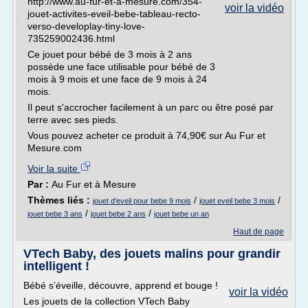
http://www.au-fur-et-a-mesure.com/354-
voir la vidéo
jouet-activites-eveil-bebe-tableau-recto-
verso-developlay-tiny-love-
735259002436.html
Ce jouet pour bébé de 3 mois à 2 ans
possède une face utilisable pour bébé de 3
mois à 9 mois et une face de 9 mois à 24
mois.
Il peut s'accrocher facilement à un parc ou être posé par
terre avec ses pieds.
Vous pouvez acheter ce produit à 74,90€ sur Au Fur et
Mesure.com
Voir la suite
Par :
Au Fur et à Mesure
Thèmes liés :
/
/
jouet d'eveil pour bebe 9 mois
jouet eveil bebe 3 mois
/
/
jouet bebe 3 ans
jouet bebe 2 ans
jouet bebe un an
Haut de page
VTech Baby, des jouets malins pour grandir
intelligent !
Bébé s’éveille, découvre, apprend et bouge !
voir la vidéo
Les jouets de la collection VTech Baby