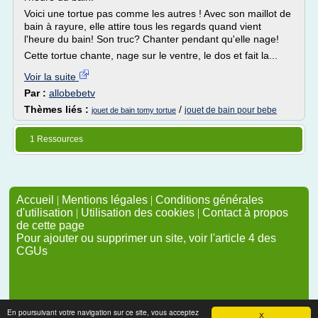
Voici une tortue pas comme les autres ! Avec son maillot de
bain à rayure, elle attire tous les regards quand vient
l'heure du bain! Son truc? Chanter pendant qu'elle nage!
Cette tortue chante, nage sur le ventre, le dos et fait la...
Voir la suite
Par :
allobebetv
Thèmes liés :
/
jouet de bain pour bebe
jouet de bain tomy tortue
1 Ressources
Accueil
|
Mentions légales
|
Conditions générales
d'utilisation
|
Utilisation des cookies
|
Contact à propos
de cette page
Pour ajouter ou supprimer un site, voir l'article 4 des
CGUs
En poursuivant votre navigation sur ce site, vous acceptez
X