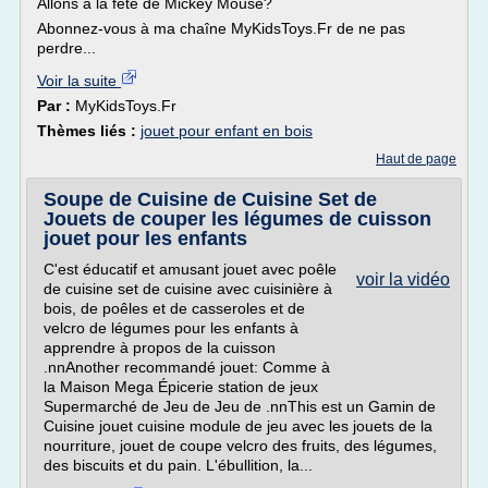
Allons à la fête de Mickey Mouse?
Abonnez-vous à ma chaîne MyKidsToys.Fr de ne pas
perdre...
Voir la suite
Par :
MyKidsToys.Fr
Thèmes liés :
jouet pour enfant en bois
Haut de page
Soupe de Cuisine de Cuisine Set de
Jouets de couper les légumes de cuisson
jouet pour les enfants
C'est éducatif et amusant jouet avec poêle
voir la vidéo
de cuisine set de cuisine avec cuisinière à
bois, de poêles et de casseroles et de
velcro de légumes pour les enfants à
apprendre à propos de la cuisson
.nnAnother recommandé jouet: Comme à
la Maison Mega Épicerie station de jeux
Supermarché de Jeu de Jeu de .nnThis est un Gamin de
Cuisine jouet cuisine module de jeu avec les jouets de la
nourriture, jouet de coupe velcro des fruits, des légumes,
des biscuits et du pain. L'ébullition, la...