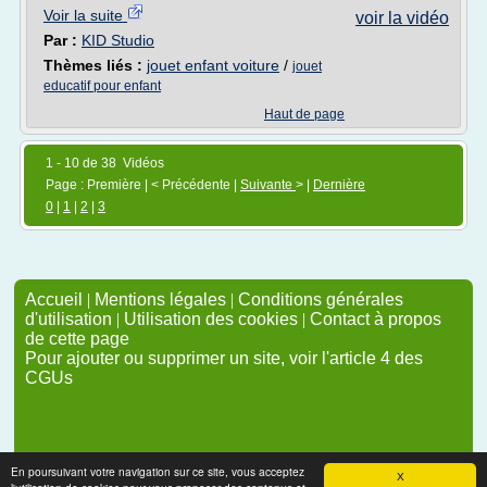
Voir la suite
voir la vidéo
Par :
KID Studio
Thèmes liés :
jouet enfant voiture
/
jouet
educatif pour enfant
Haut de page
1 - 10 de 38 Vidéos
Page : Première | < Précédente |
Suivante
> |
Dernière
0
|
1
|
2
|
3
Accueil
|
Mentions légales
|
Conditions générales
d'utilisation
|
Utilisation des cookies
|
Contact à propos
de cette page
Pour ajouter ou supprimer un site, voir l'article 4 des
CGUs
En poursuivant votre navigation sur ce site, vous acceptez
X