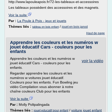
http://www.lapouleapois.fr/72-les-tableaux-et-accessoires
Les tableaux possèdent des accessoires et des magnets.
Voir la suite
Par :
La Poule à Pois - jeux et jouets
Thèmes liés :
/
jouet en bois janod
tableau en bois enfant
Haut de page
Apprendre les couleurs et les numéros w
jouet éducatif Cars - couleurs pour les
enfants
Apprendre les couleurs et les numéros w
voir la vidéo
jouet éducatif Cars - couleurs pour les
enfants.
Regarder apprendre les couleurs et les
numéros w voitures jouet éducatif.
Couleurs pour les enfants. Fun Bowling jeu
vidéo Compilation vous abonner à notre
chaîne couleurs Club pour les enfants
Voir la suite
Par :
Molly Poltpalingada
Thèmes liés :
/
voiture jouet enfant
jouet educatif pour enfant