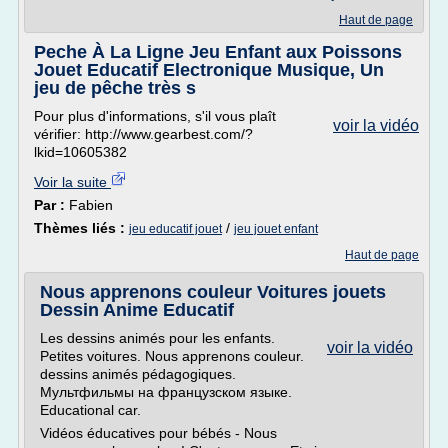
Haut de page
Peche À La Ligne Jeu Enfant aux Poissons
Jouet Educatif Electronique Musique, Un
jeu de pêche très s
Pour plus d'informations, s'il vous plaît
voir la vidéo
vérifier: http://www.gearbest.com/?
lkid=10605382
Voir la suite
Par :
Fabien
Thèmes liés :
/
jeu educatif jouet
jeu jouet enfant
Haut de page
Nous apprenons couleur Voitures jouets
Dessin Anime Educatif
Les dessins animés pour les enfants.
voir la vidéo
Petites voitures. Nous apprenons couleur.
dessins animés pédagogiques.
Мультфильмы на французском языке.
Educational car.
Vidéos éducatives pour bébés - Nous