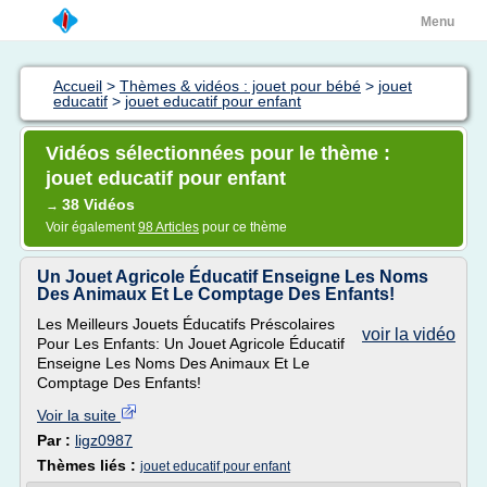
Menu
Accueil
>
Thèmes & vidéos : jouet pour bébé
>
jouet
educatif
>
jouet educatif pour enfant
Vidéos sélectionnées pour le thème :
jouet educatif pour enfant
38 Vidéos
→
Voir également
98 Articles
pour ce thème
Un Jouet Agricole Éducatif Enseigne Les Noms
Des Animaux Et Le Comptage Des Enfants!
Les Meilleurs Jouets Éducatifs Préscolaires
voir la vidéo
Pour Les Enfants: Un Jouet Agricole Éducatif
Enseigne Les Noms Des Animaux Et Le
Comptage Des Enfants!
Voir la suite
Par :
ligz0987
Thèmes liés :
jouet educatif pour enfant