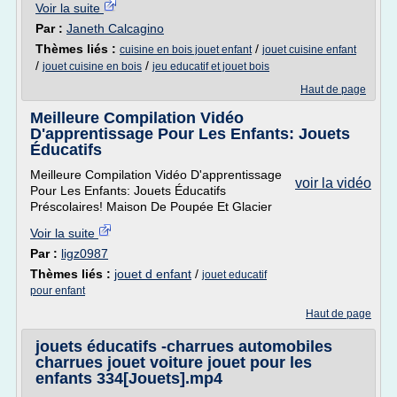
Voir la suite
Par :
Janeth Calcagino
Thèmes liés :
/
cuisine en bois jouet enfant
jouet cuisine enfant
/
/
jouet cuisine en bois
jeu educatif et jouet bois
Haut de page
Meilleure Compilation Vidéo
D'apprentissage Pour Les Enfants: Jouets
Éducatifs
Meilleure Compilation Vidéo D'apprentissage
voir la vidéo
Pour Les Enfants: Jouets Éducatifs
Préscolaires! Maison De Poupée Et Glacier
Voir la suite
Par :
ligz0987
Thèmes liés :
jouet d enfant
/
jouet educatif
pour enfant
Haut de page
jouets éducatifs -charrues automobiles
charrues jouet voiture jouet pour les
enfants 334[Jouets].mp4