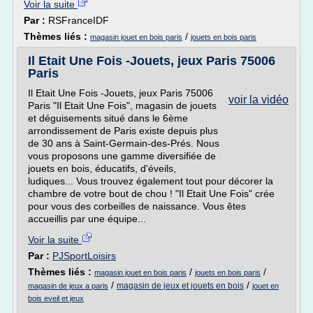
Voir la suite
Par :
RSFranceIDF
Thèmes liés :
/
magasin jouet en bois paris
jouets en bois paris
Il Etait Une Fois -Jouets, jeux Paris 75006
Paris
Il Etait Une Fois -Jouets, jeux Paris 75006
voir la vidéo
Paris "Il Etait Une Fois", magasin de jouets
et déguisements situé dans le 6ème
arrondissement de Paris existe depuis plus
de 30 ans à Saint-Germain-des-Prés. Nous
vous proposons une gamme diversifiée de
jouets en bois, éducatifs, d'éveils,
ludiques... Vous trouvez également tout pour décorer la
chambre de votre bout de chou ! "Il Etait Une Fois" crée
pour vous des corbeilles de naissance. Vous êtes
accueillis par une équipe...
Voir la suite
Par :
PJSportLoisirs
Thèmes liés :
/
/
magasin jouet en bois paris
jouets en bois paris
/
/
magasin de jeux et jouets en bois
magasin de jeux a paris
jouet en
bois eveil et jeux