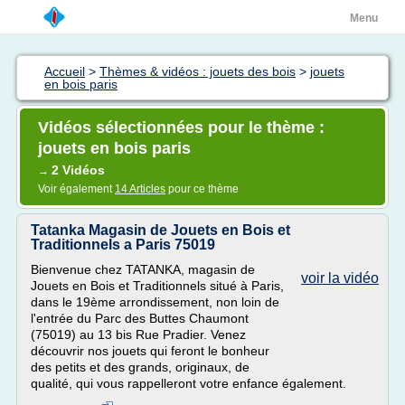
Menu
Accueil
>
Thèmes & vidéos : jouets des bois
>
jouets
en bois paris
Vidéos sélectionnées pour le thème :
jouets en bois paris
2 Vidéos
→
Voir également
14 Articles
pour ce thème
Tatanka Magasin de Jouets en Bois et
Traditionnels a Paris 75019
Bienvenue chez TATANKA, magasin de
voir la vidéo
Jouets en Bois et Traditionnels situé à Paris,
dans le 19ème arrondissement, non loin de
l'entrée du Parc des Buttes Chaumont
(75019) au 13 bis Rue Pradier. Venez
découvrir nos jouets qui feront le bonheur
des petits et des grands, originaux, de
qualité, qui vous rappelleront votre enfance également.