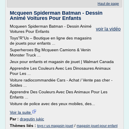
Haut de page
Mcqueen Spiderman Batman - Dessin
Animé Voitures Pour Enfants
Mcqueen Spiderman Batman - Dessin Animé
voir la vidéo
Voitures Pour Enfants
Toys"R"Us – Boutique en ligne des magasins
de jouets pour enfants ...
Superheroes Big Mcqueen Camions & Venin
Monster Truck ...
Jeux pour enfants et magasin de jouet | Walmart Canada
Apprendre Les Couleurs Avec Les Dinosaures Animaux
Pour Les ...
Voiture radiocommandée Cars - Achat / Vente pas cher -
Soldes ...
Apprendre Des Couleurs Avec Des Animaux Pour Les
Enfants ...
Voiture de police avec des yeux mobiles, des...
Voir la suite
Par :
dragutin jukic
Thèmes liés :
/
toys r us magasin jouet
magasin jouet pour enfant