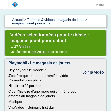
Menu
Accueil
>
Thèmes & vidéos : magasin de jouet
>
magasin jouet pour enfant
Vidéos sélectionnées pour le thème :
magasin jouet pour enfant
37 Vidéos
→
Voir également
146 Articles
pour ce thème
Playmobil - Le magasin de jouets
Hey hey tout le monde !
voir la vidéo
J'espère que ma toute première vidéo
Playmobil vous plaira !
Histoire créé par moi :
C'est l'histoire d'une mère qui emmène ces
enfants au magasin de jouets.
Musique :
VivaVidéo - Muimui's frist day