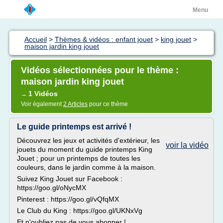
Menu
Accueil
>
Thèmes & vidéos : enfant jouet
>
king jouet
>
maison jardin king jouet
Vidéos sélectionnées pour le thème :
maison jardin king jouet
1 Vidéos
→
Voir également
2 Articles
pour ce thème
Le guide printemps est arrivé !
Découvrez les jeux et activités d'extérieur, les
voir la vidéo
jouets du moment du guide printemps King
Jouet ; pour un printemps de toutes les
couleurs, dans le jardin comme à la maison.
Suivez King Jouet sur Facebook :
https://goo.gl/oNycMX
Pinterest : https://goo.gl/vQfqMX
Le Club du King : https://goo.gl/UKNxVg
Et n'oubliez pas de vous abonner !