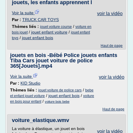
jouets, les enfants apprennent l
Voir la suite
voir la vidéo
Par :
TRUCK CAR TOYS
Thèmes liés :
/
jouet voiture course
voiture en
/
jouet enfant voiture
/
bois jouet
jouet enfant
/
jouet enfant bois
toys
Haut de page
jouets en bois -Bébé Police jouets enfants
Tiba Cars jouet voiture de police
365[Jouets].mp4
Voir la suite
voir la vidéo
Par :
KID Studio
Thèmes liés :
/
jouet voiture de police cars
bebe
/
jouet enfant bois
/
et enfant jouet voiture
voiture
/
en bois pour enfant
voiture bois bebe
Haut de page
voiture_elastique.wmv
La voiture à élastique, un jouet en bois
voir la vidéo