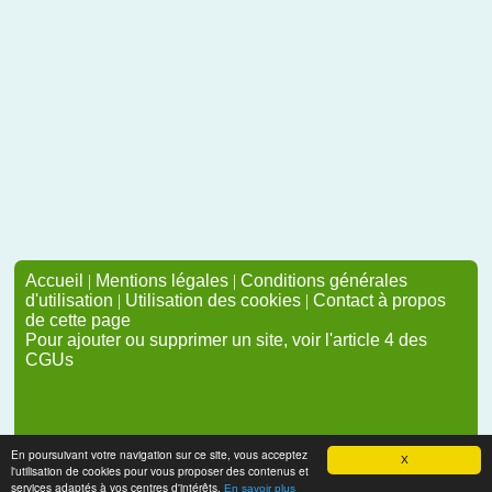
Accueil
|
Mentions légales
|
Conditions générales
d'utilisation
|
Utilisation des cookies
|
Contact à propos
de cette page
Pour ajouter ou supprimer un site, voir l'article 4 des
CGUs
En poursuivant votre navigation sur ce site, vous acceptez
X
l'utilisation de cookies pour vous proposer des contenus et
services adaptés à vos centres d'intérêts.
En savoir plus