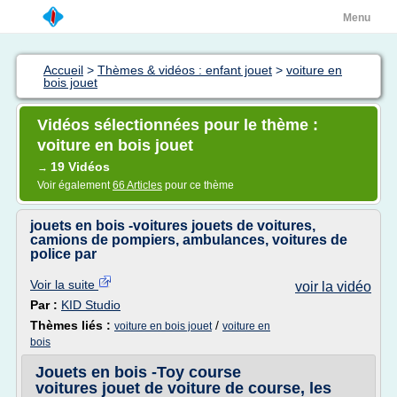
Menu
Accueil
>
Thèmes & vidéos : enfant jouet
>
voiture en
bois jouet
Vidéos sélectionnées pour le thème :
voiture en bois jouet
19 Vidéos
→
Voir également
66 Articles
pour ce thème
jouets en bois -voitures jouets de voitures,
camions de pompiers, ambulances, voitures de
police par
Voir la suite
voir la vidéo
Par :
KID Studio
Thèmes liés :
/
voiture en bois jouet
voiture en
bois
Jouets en bois -Toy course
voitures jouet de voiture de course, les