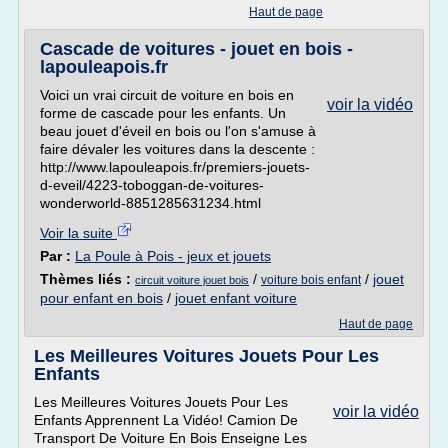
Haut de page
Cascade de voitures - jouet en bois -
lapouleapois.fr
Voici un vrai circuit de voiture en bois en
voir la vidéo
forme de cascade pour les enfants. Un
beau jouet d'éveil en bois ou l'on s'amuse à
faire dévaler les voitures dans la descente :
http://www.lapouleapois.fr/premiers-jouets-
d-eveil/4223-toboggan-de-voitures-
wonderworld-8851285631234.html
Voir la suite
Par :
La Poule à Pois - jeux et jouets
Thèmes liés :
/
/
jouet
voiture bois enfant
circuit voiture jouet bois
pour enfant en bois
/
jouet enfant voiture
Haut de page
Les Meilleures Voitures Jouets Pour Les
Enfants
Les Meilleures Voitures Jouets Pour Les
voir la vidéo
Enfants Apprennent La Vidéo! Camion De
Transport De Voiture En Bois Enseigne Les