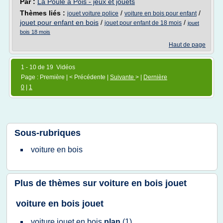
Par :
La Poule à Pois - jeux et jouets
Thèmes liés :
/
/
jouet voiture police
voiture en bois pour enfant
jouet pour enfant en bois
/
/
jouet pour enfant de 18 mois
jouet
bois 18 mois
Haut de page
1 - 10 de 19 Vidéos
Page : Première | < Précédente |
Suivante
> |
Dernière
0
|
1
Sous-rubriques
voiture
en
bois
Plus de thèmes sur
voiture en bois jouet
voiture en bois jouet
voiture jouet
en
bois
plan
(1)