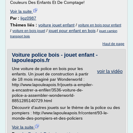
Couleurs Des Enfants Et De Comptage!
Voir la suite
Par :
ligz0987
Thèmes liés :
voiture jouet enfant
/
voiture en bois pour enfant
/
/
jouet pour enfant en bois
/
voiture en bois jouet
jouet camion
transport bois
Haut de page
Voiture police bois - jouet enfant -
lapouleapois.fr
Une voiture de police en bois pour les
voir la vidéo
enfants. Un jouet de construction à partir
de 18 mois imaginé par Wonderworld :
http://www.lapouleapois.fr/jouets-a-empiler-
a-encastrer-a-enfiler/3536-voiture-de-
police-a-assembler-wonderworld-
8851285140729.html
Découvrir d'autres jouets sur le thème de la police ou des
pompiers : http://www.lapouleapois.fr/content/93-le-
monde-des-pompiers-et-des-policiers
Voir la suite