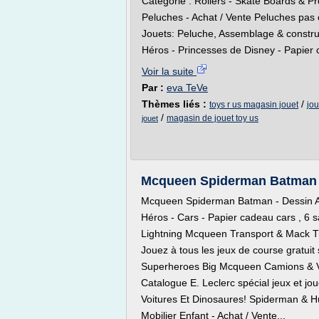
Catégorie : Rollers - Skate Boards & Pro
Peluches - Achat / Vente Peluches pas 
Jouets: Peluche, Assemblage & construct
Héros - Princesses de Disney - Papier 
Voir la suite
Par :
eva TeVe
Thèmes liés :
/
toys r us magasin jouet
jou
/
magasin de jouet toy us
jouet
Mcqueen Spiderman Batman -
Mcqueen Spiderman Batman - Dessin A
Héros - Cars - Papier cadeau cars , 6 s
Lightning Mcqueen Transport & Mack Tr
Jouez à tous les jeux de course gratuit s
Superheroes Big Mcqueen Camions & Ve
Catalogue E. Leclerc spécial jeux et jo
Voitures Et Dinosaures! Spiderman & Hu
Mobilier Enfant - Achat / Vente...