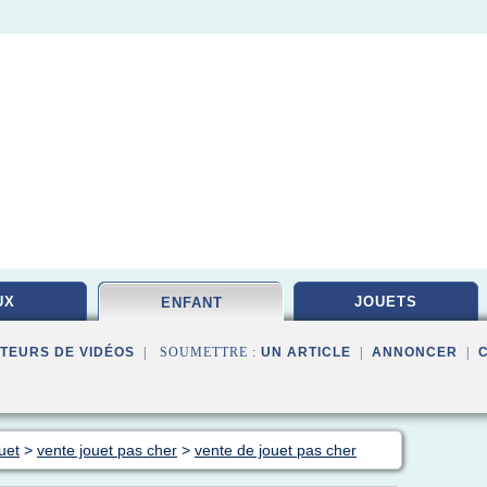
UX
JOUETS
ENFANT
TEURS DE VIDÉOS
| SOUMETTRE :
UN ARTICLE
|
ANNONCER
|
uet
>
vente jouet pas cher
>
vente de jouet pas cher