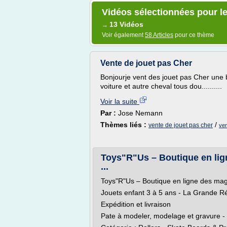
Vidéos sélectionnées pour le
13 Vidéos
→
Voir également
58 Articles
pour ce thème
Vente de jouet pas Cher
Bonjourje vent des jouet pas Cher une b
voiture et autre cheval tous dou..........
Voir la suite
Par :
Jose Nemann
Thèmes liés :
/
vente de jouet pas cher
ven
Toys"R"Us – Boutique en lig
...
Toys"R"Us – Boutique en ligne des maga
Jouets enfant 3 à 5 ans - La Grande Réc
Expédition et livraison
Pate à modeler, modelage et gravure - J