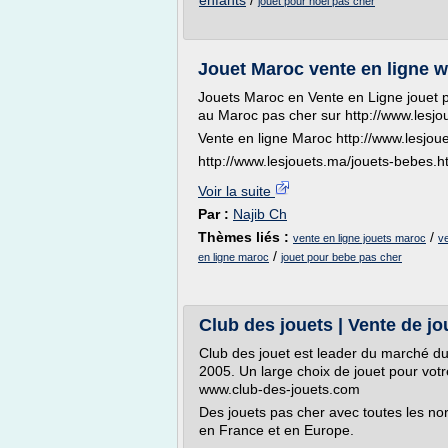
enfants
/
jouet pour noel pas cher
Jouet Maroc vente en ligne 
Jouets Maroc en Vente en Ligne jouet p
au Maroc pas cher sur http://www.lesjo
Vente en ligne Maroc http://www.lesjou
http://www.lesjouets.ma/jouets-bebes.h
Voir la suite
Par :
Najib Ch
Thèmes liés :
/
vente en ligne jouets maroc
ve
/
en ligne maroc
jouet pour bebe pas cher
Club des jouets | Vente de jo
Club des jouet est leader du marché du
2005. Un large choix de jouet pour votr
www.club-des-jouets.com
Des jouets pas cher avec toutes les no
en France et en Europe.