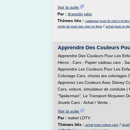
Voir la suite
Par :
dragutin jukic
Thèmes liés :
catalogue jouet de noel e leclerc
/
vente de jouet pas cher en ligne
achat jouet en li
Apprendre Des Couleurs Pour
Apprendre Des Couleurs Pour Les Enfan
Héros - Cars - Papier cadeau cars , Sac c
Apprendre Les Couleurs Pour Les Enfan
Coloriage Cars, choisis tes coloriages 
Apprenez Les Couleurs Avec Disney Ca
Cars, voiture, simulateur de conduite |
"Spiderman", Le Transport Mcqueen D
Jouets Cars - Achat / Vente...
Voir la suite
Par :
isabel LDTV
Thèmes liés :
/
jouet
achat jouet voiture cars