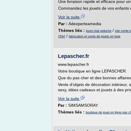
Une livraison rapide et efficace pour u
Commandez les jouets de vos enfants 
Voir la suite
Par :
Adexperteamedia
Thèmes liés :
/
jouet club peluche
site vente 
/
cher
fabrication et vente de jouets en bois
Lepascher.fr
www.lepascher.fr
Votre boutique en ligne LEPASCHER.
Que du pas cher et des bonnes affaires
Vente d'objets de décoration intérieur, 
sexy, idées cadeaux et jouets à des pr
Voir la suite
Par :
SIMSAMSORAY
Thèmes liés :
boutique de jouet en ligne pas c