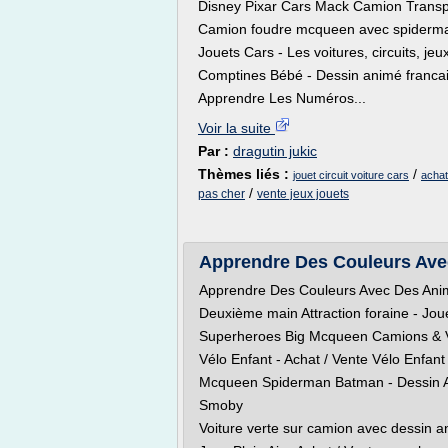
Disney Pixar Cars Mack Camion Transpor
Camion foudre mcqueen avec spiderman
Jouets Cars - Les voitures, circuits, jeu
Comptines Bébé - Dessin animé francais
Apprendre Les Numéros...
Voir la suite
Par :
dragutin jukic
Thèmes liés :
/
jouet circuit voiture cars
achat
/
pas cher
vente jeux jouets
Apprendre Des Couleurs Avec
Apprendre Des Couleurs Avec Des Anim
Deuxième main Attraction foraine - Jo
Superheroes Big Mcqueen Camions & Ve
Vélo Enfant - Achat / Vente Vélo Enfant
Mcqueen Spiderman Batman - Dessin A
Smoby
Voiture verte sur camion avec dessin an