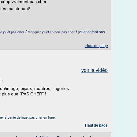
n coup vraiment pas cher.
dès maintenant!
/
/
jouet enfant pas
de jouet pas cher
fabriquer jouet en bois pas cher
Haut de page
voir la vidéo
 !
son/image, bijoux, montres, lingeries
ix plus que "PAS CHER" !
/
her
vente de jouet pas cher en ligne
Haut de page