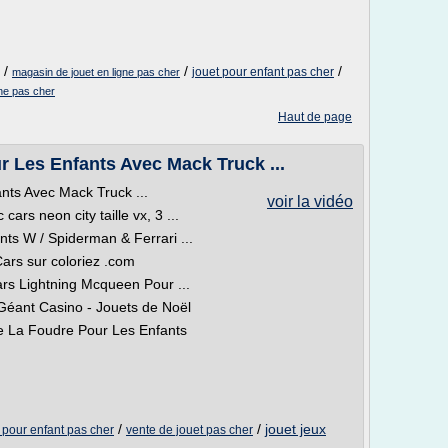
/
/
/
jouet pour enfant pas cher
magasin de jouet en ligne pas cher
gne pas cher
Haut de page
 Les Enfants Avec Mack Truck ...
ts Avec Mack Truck ...
voir la vidéo
ars neon city taille vx, 3 ...
ts W / Spiderman & Ferrari ...
Cars sur coloriez .com
rs Lightning Mcqueen Pour ...
 Géant Casino - Jouets de Noël
e La Foudre Pour Les Enfants
/
/
jouet jeux
 pour enfant pas cher
vente de jouet pas cher