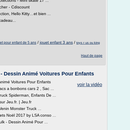
tections - Mini skate 17 ...
cher - Cdiscount
ion, Hello Kitty…et bien ...
cadeau...
/
jouet enfant 3 ans
/
et pour enfant de 5 ans
toys r us ou king
Haut de page
 Dessin Animé Voitures Pour Enfants
nimé Voitures Pour Enfants
voir la vidéo
acs a bonbons cars 2 , Sac ...
uck Spiderman, Enfants De ...
ur Jeu.fr. | Jeu.fr
nin Monster Truck ...
uets Noël 2017 by LSA conso ...
lk - Dessin Animé Pour ...