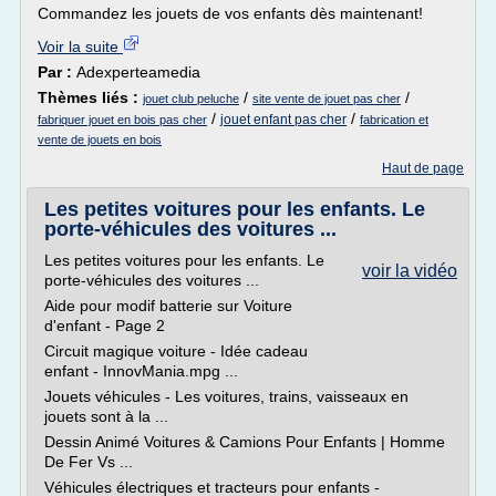
Commandez les jouets de vos enfants dès maintenant!
Voir la suite
Par :
Adexperteamedia
Thèmes liés :
/
/
jouet club peluche
site vente de jouet pas cher
/
/
jouet enfant pas cher
fabriquer jouet en bois pas cher
fabrication et
vente de jouets en bois
Haut de page
Les petites voitures pour les enfants. Le
porte-véhicules des voitures ...
Les petites voitures pour les enfants. Le
voir la vidéo
porte-véhicules des voitures ...
Aide pour modif batterie sur Voiture
d'enfant - Page 2
Circuit magique voiture - Idée cadeau
enfant - InnovMania.mpg ...
Jouets véhicules - Les voitures, trains, vaisseaux en
jouets sont à la ...
Dessin Animé Voitures & Camions Pour Enfants | Homme
De Fer Vs ...
Véhicules électriques et tracteurs pour enfants -