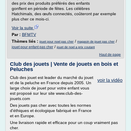
des prix des produits préférés des enfants
gonflent en période de fêtes. Les célèbres
Hatchimals, des œufs connectés, coûteront par exemple
plus cher ce mois-ci.
Voir la suite
Par :
BFMTV
Thèmes liés :
/
/
jouet pour noel pas cher
magasin de jouet pas cher
/
jouet pour enfant pas cher
jouet de noel a prix coutant
Haut de page
Club des jouets | Vente de jouets en bois et
Peluches
Club des jouet est leader du marché du jouet
voir la vidéo
et de la peluche en France depuis 2005. Un
large choix de jouet pour votre enfant vous
est proposé sur leur site www.club-des-
jouets.com
Des jouets pas cher avec toutes les normes
d'éthiques et écologique fabriqué en France
et en Europe.
Une livraison rapide et efficace pour un coup vraiment pas
cher.