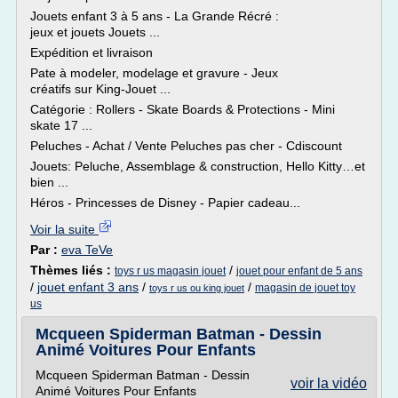
Jouets enfant 3 à 5 ans - La Grande Récré :
jeux et jouets Jouets ...
Expédition et livraison
Pate à modeler, modelage et gravure - Jeux
créatifs sur King-Jouet ...
Catégorie : Rollers - Skate Boards & Protections - Mini
skate 17 ...
Peluches - Achat / Vente Peluches pas cher - Cdiscount
Jouets: Peluche, Assemblage & construction, Hello Kitty…et
bien ...
Héros - Princesses de Disney - Papier cadeau...
Voir la suite
Par :
eva TeVe
Thèmes liés :
/
toys r us magasin jouet
jouet pour enfant de 5 ans
/
jouet enfant 3 ans
/
/
magasin de jouet toy
toys r us ou king jouet
us
Mcqueen Spiderman Batman - Dessin
Animé Voitures Pour Enfants
Mcqueen Spiderman Batman - Dessin
voir la vidéo
Animé Voitures Pour Enfants