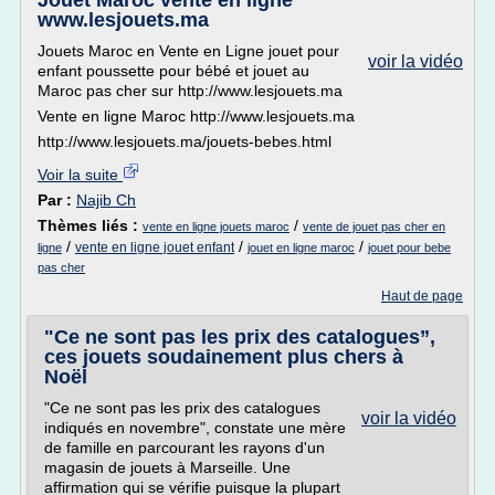
Jouet Maroc vente en ligne
www.lesjouets.ma
Jouets Maroc en Vente en Ligne jouet pour
voir la vidéo
enfant poussette pour bébé et jouet au
Maroc pas cher sur http://www.lesjouets.ma
Vente en ligne Maroc http://www.lesjouets.ma
http://www.lesjouets.ma/jouets-bebes.html
Voir la suite
Par :
Najib Ch
Thèmes liés :
/
vente en ligne jouets maroc
vente de jouet pas cher en
/
/
/
vente en ligne jouet enfant
ligne
jouet en ligne maroc
jouet pour bebe
pas cher
Haut de page
"Ce ne sont pas les prix des catalogues”,
ces jouets soudainement plus chers à
Noël
"Ce ne sont pas les prix des catalogues
voir la vidéo
indiqués en novembre", constate une mère
de famille en parcourant les rayons d'un
magasin de jouets à Marseille. Une
affirmation qui se vérifie puisque la plupart