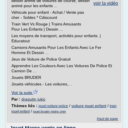
dessin animé de voitures de course, dessin
voir la vidéo
animé pour les enfants ...
Véhicule pour enfant - Achat / Vente pas
cher - Soldes * Cdiscount
Train Vert Vs Rouge | Trains Amusants
Pour Les Enfants | Dessin ...
Les moyens de transport, activités pour enfants. |
Educatout
Camions Amusants Pour Les Enfants Avec Le Fer
Homme Et Dessin ...
Jeux de Voiture de Police Gratuit
Apprendre Les Couleurs Avec Les Voitures De Police Et
Camion De ...
Jouets BRUDER
Jouets véhicules - Les voitures,...
Voir la suite
Par :
dragutin jukic
Thèmes liés :
/
voiture jouet enfant
/
jouet voiture police
train
/
jouet enfant
jouet bruder moins cher
Haut de page