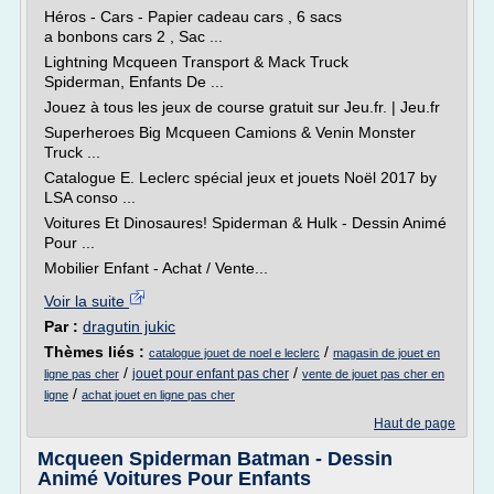
Héros - Cars - Papier cadeau cars , 6 sacs
a bonbons cars 2 , Sac ...
Lightning Mcqueen Transport & Mack Truck
Spiderman, Enfants De ...
Jouez à tous les jeux de course gratuit sur Jeu.fr. | Jeu.fr
Superheroes Big Mcqueen Camions & Venin Monster
Truck ...
Catalogue E. Leclerc spécial jeux et jouets Noël 2017 by
LSA conso ...
Voitures Et Dinosaures! Spiderman & Hulk - Dessin Animé
Pour ...
Mobilier Enfant - Achat / Vente...
Voir la suite
Par :
dragutin jukic
Thèmes liés :
/
catalogue jouet de noel e leclerc
magasin de jouet en
/
/
jouet pour enfant pas cher
ligne pas cher
vente de jouet pas cher en
/
ligne
achat jouet en ligne pas cher
Haut de page
Mcqueen Spiderman Batman - Dessin
Animé Voitures Pour Enfants