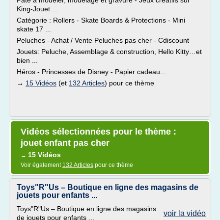
Pate à modeler, modelage et gravure - Jeux créatifs sur
King-Jouet ...
Catégorie : Rollers - Skate Boards & Protections - Mini
skate 17 ...
Peluches - Achat / Vente Peluches pas cher - Cdiscount
Jouets: Peluche, Assemblage & construction, Hello Kitty…et
bien ...
Héros - Princesses de Disney - Papier cadeau...
→
15 Vidéos
(et
132 Articles
) pour ce thème
Vidéos sélectionnées pour le thème :
jouet enfant pas cher
15 Vidéos
→
Voir également
132 Articles
pour ce thème
Toys"R"Us – Boutique en ligne des magasins de
jouets pour enfants ...
Toys"R"Us – Boutique en ligne des magasins
voir la vidéo
de jouets pour enfants ...