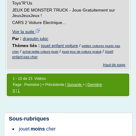
Toys"R"Us
JEUX DE MONSTER TRUCK - Joue Gratuitement sur
JeuxJeuxJeux !
CARS 2 Voiture Electrique...
Voir la suite
Par :
dragutin jukic
Thèmes liés :
jouet enfant voiture
/
petites voitures jouets pas
/
/
/
jouet
cher
achat petite voiture jouet
jouet jeux de voiture gratuit
enfant pas cher
Haut de page
1 - 10 de 15 Vidéos
Page : Première | < Précédente |
Suivante
> |
Dernière
0
|
1
Sous-rubriques
jouet
moins
cher