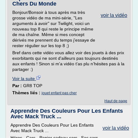
Chers Du Monde
Bonjour/Bonsoir à tous après ma très
voir la vidéo
grosse vidéo de ma mini-série, "Les
arguments à avoir" sur Twilight, voici un
nouveau top 8 qui reste le principe même
de ma chaîne. Même si mes concept
dérivés me prennent du temps j'essaye de
rester régulier sur les top 8 ;)
Bref dans cette vidéo vous allez voir des jouets à des prix
exorbitants qui ne sont d'ailleurs pas toujours destinés
aux enfants ! Sinon si m'a vidéo t'as plu n’hésites pas à la
partager :)
Voir la suite
Par :
GR8 TOP
Thèmes liés :
jouet enfant pas cher
Haut de page
Apprendre Des Couleurs Pour Les Enfants
Avec Mack Truck ...
Apprendre Des Couleurs Pour Les Enfants
voir la vidéo
Avec Mack Truck ...
Héros - Cars - Papier cadeau cars , Sac cars